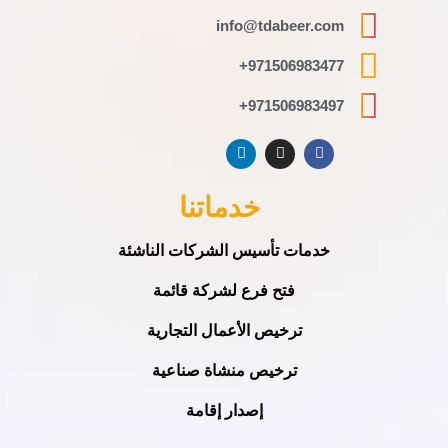
info@tdabeer.com
971506983477+
971506983497+
خدماتنا
خدمات تأسيس الشركات الناشئة
فتح فرع لشركة قائمة
ترخيص الأعمال التجارية
ترخيص منشاة صناعية
إصدار إقامة