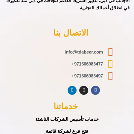
الأجانب في دبي، تدابير الشريك الداعم لنجاحك في دبي منذ تفكيرك
في انطلاق أعمالك التجارية
الاتصال بنا
info@tdabeer.com
971506983477+
971506983497+
خدماتنا
خدمات تأسيس الشركات الناشئة
فتح فرع لشركة قائمة