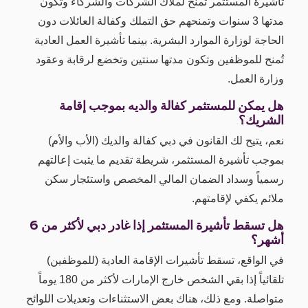
تأشيرة المستثمر تُمنح لملاك الشركات والشركاء وتكون
مدتها 3 سنوات وتمنحهم حق التملك وكفالة العائلات دون
الحاجة لوزارة الموارد البشرية. بينما تأشيرة العمل العادية
تُمنح للموظفين وتكون مدتها سنتين وتخضع لرقابة وعقود
وزارة العمل.
هل يمكن للمستثمر كفالة والديه بموجب إقامة
الشريك؟
نعم، يتيح لك القانون في دبي كفالة والديك (الأب والأم)
بموجب تأشيرة المستثمر، شريطة تقديم ما يثبت إعالتهم
رسمياً وسداد الضمان المالي المخصص واستئجار سكن
ملائم يكفي لإقامتهم.
هل تسقط تأشيرة المستثمر إذا غادر دبي لأكثر من 6
أشهر؟
في الواقع، تسقط تأشيرات الإقامة العادية (للموظفين)
تلقائياً إذا بقي الشخص خارج الإمارات لأكثر من 180 يوماً
متواصلة. ومع ذلك، هناك بعض الاستثناءات وتعديلات اللوائح